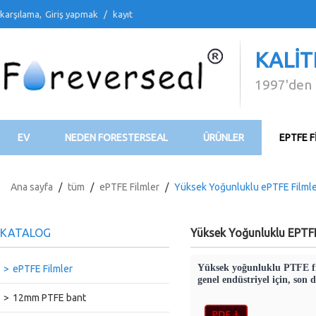
karşılama,
Giriş yapmak
/
kayıt
KALIT
1997'den 
EV
NEDEN FORESTERSEAL
ÜRÜNLER
EPTFE F
BİZİMLE İLETİŞİME GEÇİN
VİDEO
İNDİR
Ana sayfa
/
tüm
/
ePTFE Filmler
/
Yüksek Yoğunluklu ePTFE Filml
KATALOG
Yüksek Yoğunluklu EPTFE
Yüksek yoğunluklu PTFE fil
ePTFE Filmler
genel endüstriyel için, son d
12mm PTFE bant