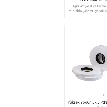
Aşırı kimyasal ve termal
tel/kablo yalıtımı için yük
kablo yalıtım b
İS
Yüksek Yoğunluklu Ptf