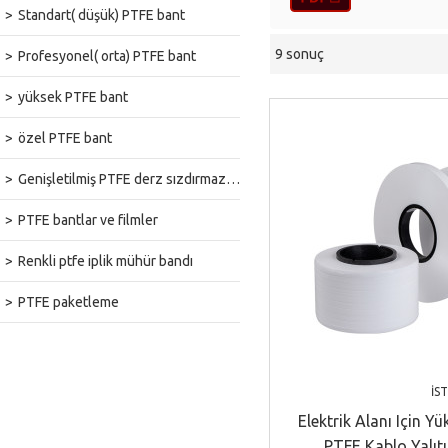
Standart( düşük) PTFE bant
9 sonuç
Profesyonel( orta) PTFE bant
vitrin
yüksek PTFE bant
özel PTFE bant
Genişletilmiş PTFE derz sızdırmazlık bandı
PTFE bantlar ve filmler
Renkli ptfe iplik mühür bandı
PTFE paketleme
İS
Elektrik Alanı Için Yü
PTFE Kablo Yalıt