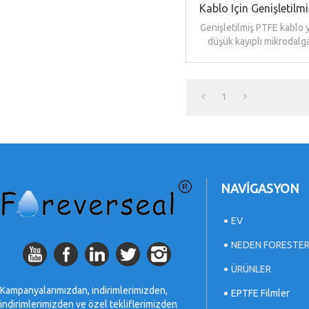
Kablo Için Genişletilm
Yalıtım Ba
Genişletilmiş PTFE kablo y
düşük kayıplı mikrodalg
koruması için yüksek yo
filmlerdir.
1
NAVIGASYON
EV
NEDEN FORESTE
ÜRÜNLER
Kampanyalarımızdan, indirimlerimizden,
EPTFE Filmler
indirimlerimizden ve özel tekliflerimizden