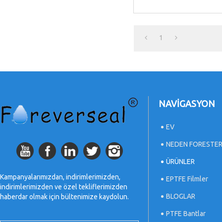
1
NAVIGASYON
EV
NEDEN FORESTE
ÜRÜNLER
Kampanyalarımızdan, indirimlerimizden,
EPTFE Filmler
indirimlerimizden ve özel tekliflerimizden
BLOGLAR
haberdar olmak için bültenimize kaydolun.
PTFE Bantlar