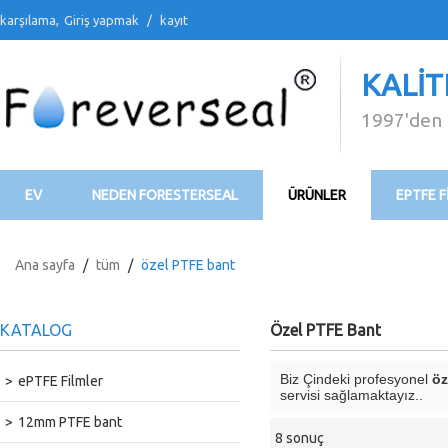
karşılama,
Giriş yapmak
/
kayıt
KALIT
1997'den 
EV
NEDEN FORESTERSEAL
ÜRÜNLER
EPTFE F
BİZİMLE İLETİŞİME GEÇİN
VİDEO
İNDİR
Ana sayfa
/
tüm
/
özel PTFE bant
KATALOG
Özel PTFE Bant
Biz Çindeki profesyonel
öz
ePTFE Filmler
servisi sağlamaktayız..
12mm PTFE bant
8 sonuç
vitrin