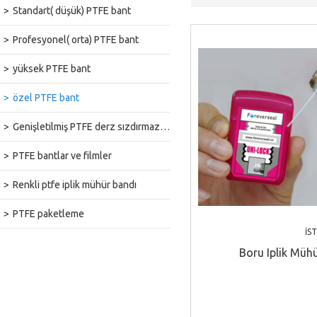
Standart( düşük) PTFE bant
Profesyonel( orta) PTFE bant
yüksek PTFE bant
özel PTFE bant
Genişletilmiş PTFE derz sızdırmazlık bandı
PTFE bantlar ve filmler
Renkli ptfe iplik mühür bandı
PTFE paketleme
İS
Boru Iplik Mühü