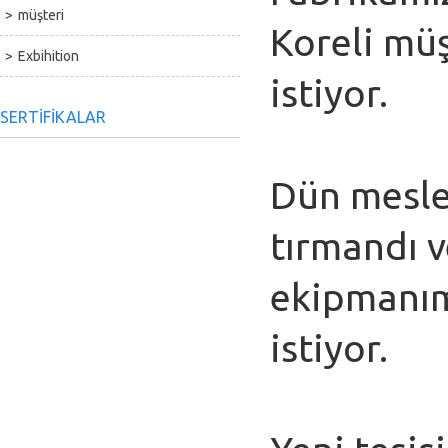
müşteri
Koreli mü
Exbihition
istiyor.
SERTIFIKALAR
Dün mesle
tırmandı v
ekipmanımı
istiyor.