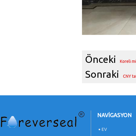
Önceki
Koreli m
Sonraki
CNY ta
NAVIGASYON
EV