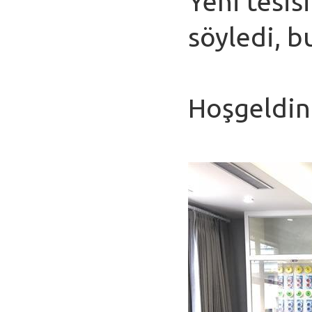
Yeni tesi
söyledi, b
Hoşgeldini