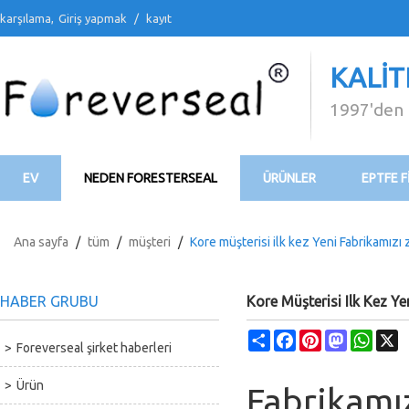
karşılama,
Giriş yapmak
/
kayıt
KALIT
1997'den 
EV
NEDEN FORESTERSEAL
ÜRÜNLER
EPTFE F
BİZİMLE İLETİŞİME GEÇİN
VİDEO
İNDİR
Ana sayfa
/
tüm
/
müşteri
/
Kore müşterisi ilk kez Yeni Fabrikamızı z
HABER GRUBU
Kore Müşterisi Ilk Kez Ye
Share
Facebook
Pinterest
Mastodon
What
X
Foreverseal şirket haberleri
Ürün
Fabrikamı